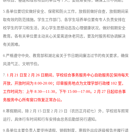
研项目、基建和维修项目的单位与个人，要统筹安排，确保工作不间断。
5.各单位要切实做好安全、保密和防火工作，放假前做好自查，放假期间采
取有效的防范措施。学生工作部门、各学生培养单位要有专人负责安排在
校学生的学习和生活，关心学生思想动态及心理健康状况，做好假期安全
教育。各有关单位要主动关心关爱离退休老同志，要及时服务和协调解决
有关困难。
6.严格遵守中央、教育部和湖北省关于节日期间廉洁过节的有关要求，确保
风清气正、文明节俭。
7.
1 月 21 日至 2 月 26 日期间，学校综合事务服务中心自助服务区保持每天
开放，开放时间为 8:00-20:00；印章服务地点为文理学部行政楼 102 室，
工作时间为：上午 8:30—11:30，下午 15:00—17:00。2 月 27 日起综合事
务服务中心所有窗口恢复正常办公。
8.寒假期间，除 2 月 15 日至 2 月 23 日（农历正月初七）外，学校班车照常
运行，具体行车时间和行车安排由总务后勤部另行通知。
9.各单位主要负责人要坚持请假、销假制度，寒假外出应逐级报告并履行请