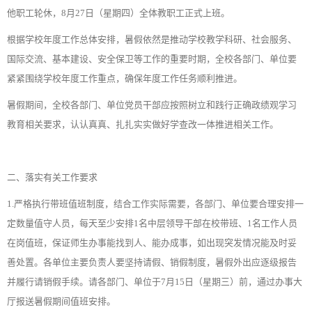
他职工轮休，8月27日（星期四）全体教职工正式上班。
根据学校年度工作总体安排，暑假依然是推动学校教学科研、社会服务、
国际交流、基本建设、安全保卫等工作的重要时期，全校各部门、单位要
紧紧围绕学校年度工作重点，确保年度工作任务顺利推进。
暑假期间，全校各部门、单位党员干部应按照树立和践行正确政绩观学习
教育相关要求，认认真真、扎扎实实做好学查改一体推进相关工作。
二、落实有关工作要求
1.严格执行带班值班制度，结合工作实际需要，各部门、单位要合理安排一
定数量值守人员，每天至少安排1名中层领导干部在校带班、1名工作人员
在岗值班，保证师生办事能找到人、能办成事，如出现突发情况能及时妥
善处置。各单位主要负责人要坚持请假、销假制度，暑假外出应逐级报告
并履行请销假手续。请各部门、单位于7月15日（星期三）前，通过办事大
厅报送暑假期间值班安排。